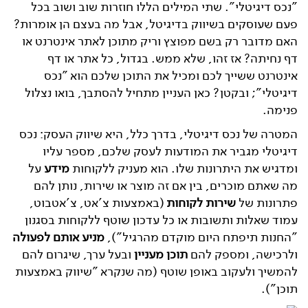
"נכס דיגיטלי". שתי המילים הללו חוזרות שוב ושוב בכל
פעם שעוסקים בשיווק בדיגיטל, אבל מה בעצם הן אומרות?
האם מדובר רק בשם מפוצץ וריק מתוכן לאתר אינטרנט או
דף נחיתה? אז זהו, שלא ממש. בגדול, כל אתר או דף
אינטרנט ששייך לכם ומכיל את התוכן שלכם הוא "נכס
דיגיטלי"; ובקטן? כאן העניין מתחיל להסתבך, בואו נצלול
פנימה.
המטרה של נכס דיגיטלי, בדרך כלל, היא שיווק העסק: נכס
דיגיטלי מגביר את המודעות לעסק שלכם, מספר עליו
ומדגיש את היתרונות שלו. הוא מעניק ללקוחות
מידע
על
מה שאתם מוכרים, בין אם זה מוצר או שירות, נותן להם
פתרונות של
שירות לקוחות
(באמצעות צ'אט, צ'אטבוט,
עמוד שאלות ותשובות או כל עדכון שוטף ללקוחות בסגנון
"החנות תיפתח היום מוקדם מהרגיל"),
מניע אותם לפעולה
ולרכישה, ומספק להם
תוכן מעניין
ובעל ערך, שיגרום להם
להמשיך ולעקוב באופן שוטף (מה שנקרא "שיווק באמצעות
תוכן").