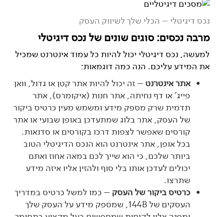
נכס דיגיטלי – הכלי שלך לשיווק העסק
מרבה נכסים: סוגים שונים של נכס דיגיטלי
למעשה, נכס דיגיטלי יכול להיות כל עמוד אינטרנט שמכיל
את המידע עליכם. הנה כמה דוגמאות:
אתר אינטרנט
– זה יכול להיות אתר קטן או גדול, וואן
פייג' או דף נחיתה, אתר חנות (איקומרס), אתר
תדמית שרק מספק מידע ומשמש מעין כרטיס ביקור
של העסק, אתר בלוג שמתעדכן באופן שבועי או אתר
קורסים שאפשר לצפות דרכו בקורסים או סדנאות.
בכל אופן, אתר אינטרנט הוא הנכס הדיגיטלי הטוב
ביותר שלכם, כי הוא שייך לכם במאה אחוז ואתם
יכולים לעדכן אותו בלי סוף ולהזין אליו איזה מידע
שתרצו.
כרטיס ביקור של העסק
– כמו למשל כרטיס במדריך
העסקים של 144
B
, שמספק מידע על העסק שלך
ומפנה אליו לקוחות שמחפשים בעל מקצוע בתחומך.