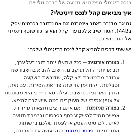
בנכס דיגיטלי מוצלח יש תנועה של הרבה גולשים
איך מביאים קהל לנכס דיגיטלי?
גם אם מדובר באתר אינטרנט וגם אם מדובר בכרטיס עסק
ב144
B
, הסוד שיביא לכם עוד קהל הוא עדכון שוטף ותמידי
של הנכס שלכם.
יש שתי דרכים להביא קהל לנכס הדיגיטלי שלכם:
בצורה אורגנית
– ככל שתעלו יותר תוכן בעל ערך,
תביאו יותר קהל ועוקבים. חשוב להביא בחשבון שזו
עבודה מתמשכת ולא קלה, שדורשת השקעה
וסבלנות. ייקח זמן עד שתקצרו את הפירות. עם זאת,
הדרך האורגנית נחשבת יעילה מאוד – כי היא מבוססת
על עניין אמיתי של העוקבים במה שיש לכם להציע.
בצורה ממומנת
– אם אתם רוצים תוצאות מיידיות,
אפשר תמיד להשקיע כסף בפרסום וביצירת תנועה
לאתר, לכרטיס העסק או לעמוד שלכם ברשתות
החברתיות.
פרסום ממומן
כזה יעשה את העבודה,