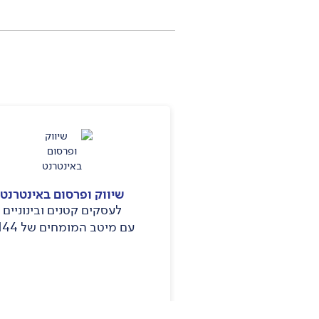
שיווק ופרסום באינטרנט
ת תוכן בוואלה
לעסקים קטנים ובינוניים
הסיפור של העסק שלך
עם מיטב המומחים של B144
ולשים, באתר וואלה
רטים נוספים >
לפרטים נוספים >