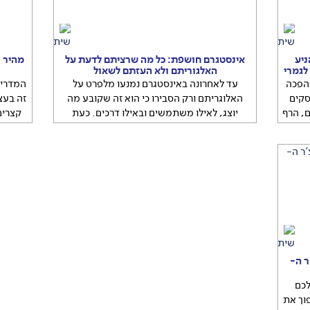
הניע
אינסטגרם חושפת: כל מה שרציתם לדעת על
לגמרי
האלגוריתם ולא העזתם לשאול
הפכה
עד לאחרונה באינסטגרם נמנעו מלפרט על
המדריך
סקים
האלוגריתם ורק הסבירו כי הוא זה שקובע מה
זה בעצ
, הרף
יוצג, לאילו משתמשים ובאילו דרכים. כעת
קצרים
ות
החברה חושפת ומסבירה איך זה עובד בדיוק
עד
המדריך
 לסמל
לאחרונה באינסטגרם נמנעו מלפרט על
זה 
...
האלוגריתם ורק הסבירו כי הוא זה שקובע מה
...
ר ה-
לכם
וך את