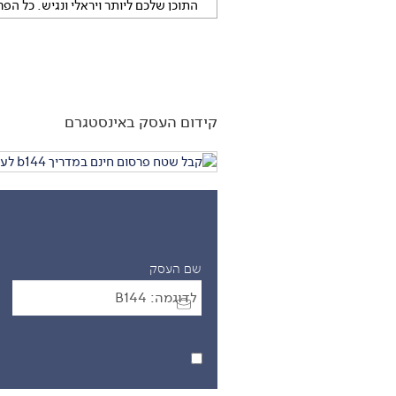
התוכן שלכם ליותר ויראלי ונגיש. כל הפ
בפנים
רוצים לשדרג את חשבון האינסטגרם
ולצבור עוד עוקבים? קבלו דרך פשוטה ל
את
...
קידום העסק באינסטגרם
שם העסק
המחירים אינם כוללים מע"מ | בכפוף