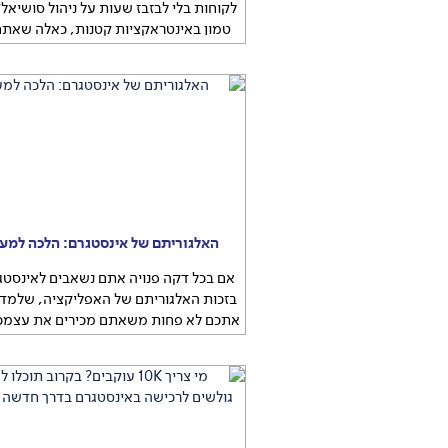
לקוחות בלי לבזבז שעות על ניהול סושיאל
טמון באינטראקציות קטנות, כאלה שאתם
עושים ביומיום אבל עם טוויסט קטן. במדר
תלמדו איך להפוך את הפעולות האלה למ
כוח אמיתית לחשיפה שלכם
רוצים לראו
העסק שלכם נחשף לעוד ועוד לקוחות בלי 
שעות על ניהול סושיאל?
...
האלגוריתם של אינסטגרם: הלכה למע
אם בכל דקה פנויה אתם נשאבים לאינסטג
בזכות האלגוריתם של האפליקציה, שלמד 
אתכם לא פחות משאתם מכירים את עצמכם
הוא עובד ואיך תוכלו לנצל אותו כדי לקד
העסק שלכם? כתבת מדריך
אם בכל דקה 
אתם נשאבים לאינסטגרם זה בזכות האלגו
של האפליקציה, שלמד
...