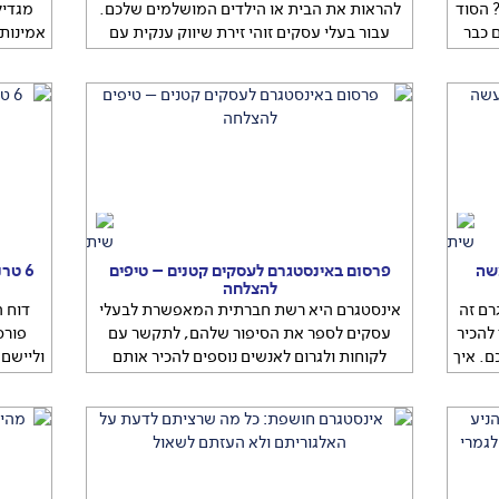
? הסוד
להראות את הבית או הילדים המושלמים שלכם.
מגדיל
 כבר
עבור בעלי עסקים זוהי זירת שיווק ענקית עם
אמינות 
יך הזה
מיליוני לקוחות פוטנציאליים. ניצול נכון של כלי
איך מג
כפלת
הבינה המלאכותית באינסטגרם יקדם גם את
לאורך ז
ת את
העסק הקטן שלכם. ככה תעשו את זה נכון
הם 
לבזבז
אינסטגרם היא מזמן לא רק פלטפורמה שנועדה
ה
להראות את הבית או הילדים המושלמים
שלכם.
...
שה
פרסום באינסטגרם לעסקים קטנים – טיפים
6 טר
להצלחה
רם זה
אינסטגרם היא רשת חברתית המאפשרת לבעלי
להכיר
עסקים לספר את הסיפור שלהם, לתקשר עם
פורס
. איך
לקוחות ולגרום לאנשים נוספים להכיר אותם
וליישם
ם את
מקרוב. אם גם אתם רוצים לפרסם באינסטגרם
השנה הק
פנויה
כמו מקצוענים, יצרנו עבורכם תוכנית פעולה
ריתם
אינסטגרם היא רשת חברתית המאפשרת לבעלי
החברת
עסקים לספר את הסיפור שלהם, לתקשר עם
...