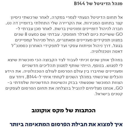
מנהל הדיגיטל של B144
אל תחום הדיגיטל הגעתי לגמרי במקרה, לאחר שרכשתי ניסיון
קצר בתחום המכירות. את הקריירה שלי התחלתי בדומיין דה נט,
חברה לניהול דומיינים ומוניטין ברשת. לאחר מכן עברתי ל-
GO ששייכת כיום לאדלר חומסקי. עבדתי שם כמעט 8 שנים
במגוון תפקידים מעניינים ומאתגרים, החל מניהול קמפיינים
בגוגל, דרך ניהול ופיתוח עסקי ועד לתפקידי האחרון כסמנכ"ל
דאטה וטכנולוגיה.
במהלך אותן שנים זכיתי לעבוד לצד הקבוצה הכי מוכשרת שיצא
לי לפגוש. בנוסף, הייתי שותף למגוון תהליכים חדשניים
ומעניינים שחיברו בין עולם הפרסום לעולם הטכנולוגיה. את הידע
והכלים שרכשתי במהלך השנים לקחתי איתי ל-B144, ויחד עם
הצוות המוכשר שפגשתי בבזק והשיטות החדשניות שלמדתי ב-
GO, אנחנו מצליחים להוביל בהצלחה את תחום הפרסום לעסקים
קטנים בישראל.
הכתבות של מקס אוקונוב
איך למצוא את חבילת הפרסום המתאימה ביותר