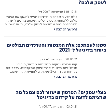
לעסק שלכם?
06.12.21
|
זמן קריאה: 00:37 דק'
כולם יודעים שפרסום בדיגיטל יסייע לחשוף את העסק
שלכם ללקוחות נוספים. כל מה שאתם צריכים לדעת זה
מה הפלטפורמה שתתאים לעסק שלכם, ומשם השמיים
הם הגבול. לכל עסק אופי שונה – אבל אם נתכנן עבורו
להמשך הכתבה
>
את המסלול הנכון נגיע במהירות ליעד. לקהל היעד.
אבל איך תדעו מה יותר מתאים לעסק שלכם – גוגל,
פייסבוק או…
סמנו לעצמכם: אלה המגמות והטרנדים הבולטים
ביותר בדיגיטל ל-2021
20.06.21
|
זמן קריאה: 2:45 דק
קחו סביבה עסקית תחרותית מתמיד, הוסיפו
טכנולוגיות חדשות ודרכי שיווק מתקדמות, ערבבו עם
לקוחות של דור ה-Z שזקוקים לחוויית קנייה שונה,
והוסיפו מלמעלה קמצוץ של נסיבות משתנות – כמו
להמשך הכתבה
>
נגיף הקורונה, שאילץ משווקים רבים לחשב מסלול
מחדש. מה קיבלתם? מתכון מורכב, מאתגר וייחודי,
שיכול לצאת טעים אם רק שומרים על מינונים
מתאימים. אז אילו מגמות…
בעלי עסקים? הסרטון שיעזור לכם עם כל מה
שרציתם לדעת על קידום בדיגיטל
03.01.21
|
זמן קריאה: 00:47 דק'