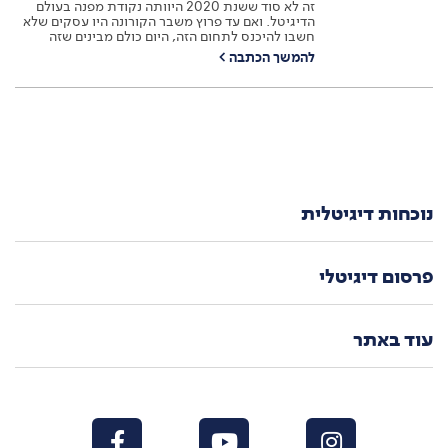
זה לא סוד ששנת 2020 היוותה נקודת מפנה בעולם
הדיגיטל. ואם עד פרוץ משבר הקורונה היו עסקים שלא
חשבו להיכנס לתחום הזה, היום כולם מבינים שזה
מאסט. כיום, אין מי שלא מבין שאם לא תתאים את
להמשך הכתבה
>
עצמך לסיטואציה המשתנה – תישאר מחוץ למשחק,
עם כמות לקוחות נמוכה ועסק שמניב פחות רווחים.
כולם, מהירקן השכונתי ועד…
נוכחות דיגיטלית
פרסום דיגיטלי
עוד באתר